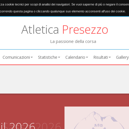
izza cookie tecnici per scopi di analisi dei navigatori. Se vuoi saperne di più o negare il conse
orrendo questa pagina o cliccando qualunque suo elemento acconsenti all'uso dei cookie.
Atletica
Presezzo
La passione della corsa
Comunicazioni
Statistiche
Calendario
Risultati
Gallery
il 2026
n Sasso 2026