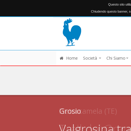
Questo sito util
Chiudendo questo banner, sc
Home
Società
Chi Siamo
Grosio
Pietracamela (TE)
Valgrosina tra
Trail del Gra