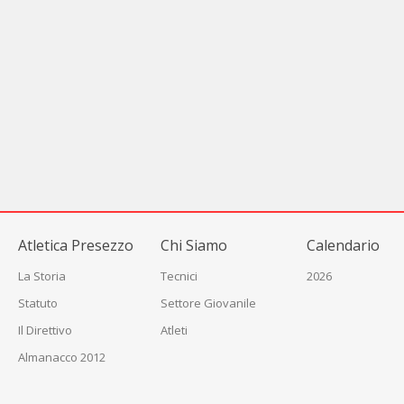
CAPELLI ALESSANDRO
5200 m
Atletica Presezzo
Chi Siamo
Calendario
La Storia
Tecnici
2026
Statuto
Settore Giovanile
Il Direttivo
Atleti
Almanacco 2012