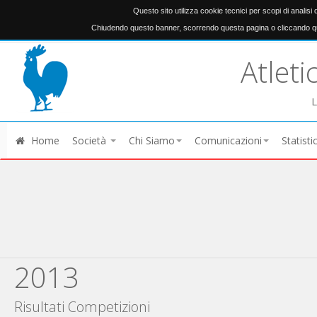
Questo sito utilizza cookie tecnici per scopi di analisi
Chiudendo questo banner, scorrendo questa pagina o cliccando qu
Atleti
L
Home
Società
Chi Siamo
Comunicazioni
Statisti
2013
Risultati Competizioni