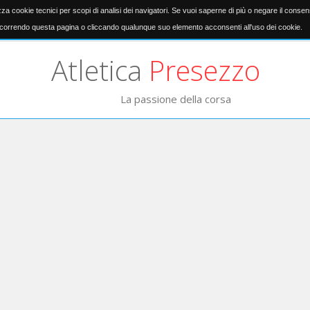
izza cookie tecnici per scopi di analisi dei navigatori. Se vuoi saperne di più o negare il conse
orrendo questa pagina o cliccando qualunque suo elemento acconsenti all'uso dei cookie.
Atletica
Presezzo
La passione della corsa