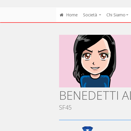
Home
Società
Chi Siamo
BENEDETTI 
SF45