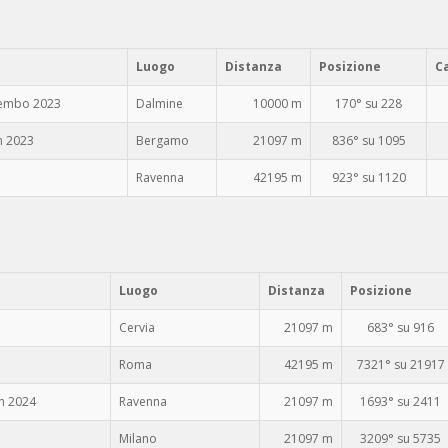
Luogo
Distanza
Posizione
C
rembo 2023
Dalmine
10000 m
170° su 228
n 2023
Bergamo
21097 m
836° su 1095
1
Ravenna
42195 m
923° su 1120
Luogo
Distanza
Posizione
Cervia
21097 m
683° su 916
Roma
42195 m
7321° su 21917
n 2024
Ravenna
21097 m
1693° su 2411
Milano
21097 m
3209° su 5735