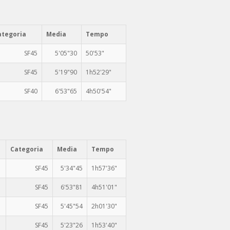
ategoria
Media
Tempo
SF45
5'05"30
50'53"
SF45
5'19"90
1h52'29"
SF40
6'53"65
4h50'54"
Categoria
Media
Tempo
SF45
5'34"45
1h57'36"
SF45
6'53"81
4h51'01"
SF45
5'45"54
2h01'30"
SF45
5'23"26
1h53'40"