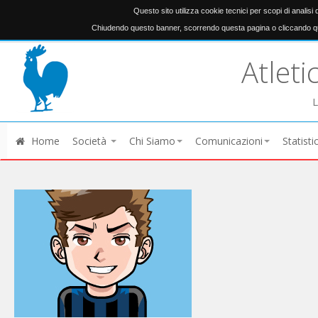
Questo sito utilizza cookie tecnici per scopi di analisi
Chiudendo questo banner, scorrendo questa pagina o cliccando qu
Atleti
L
Home
Società
Chi Siamo
Comunicazioni
Statisti