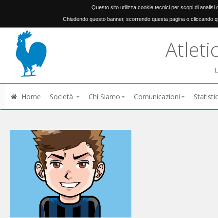
Questo sito utilizza cookie tecnici per scopi di analisi
Chiudendo questo banner, scorrendo questa pagina o cliccando qu
Atleti
L
Home
Società
Chi Siamo
Comunicazioni
Statisti