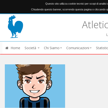
Questo sito utilizza cookie tecnici per scopi di analisi
Chiudendo questo banner, scorrendo questa pagina o cliccando qu
Atleti
L
Home
Società
Chi Siamo
Comunicazioni
Statisti