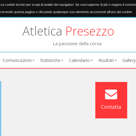
izza cookie tecnici per scopi di analisi dei navigatori. Se vuoi saperne di più o negare il conse
orrendo questa pagina o cliccando qualunque suo elemento acconsenti all'uso dei cookie.
Atletica
Presezzo
La passione della corsa
Comunicazioni
Statistiche
Calendario
Risultati
Gallery
Contatta