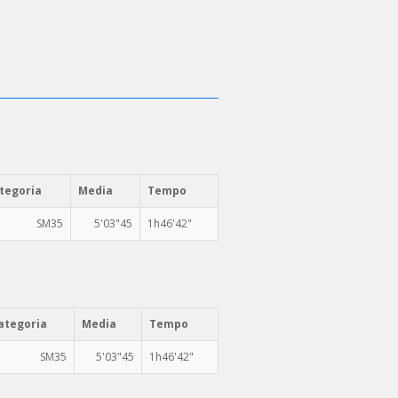
tegoria
Media
Tempo
SM35
5'03"45
1h46'42"
ategoria
Media
Tempo
SM35
5'03"45
1h46'42"