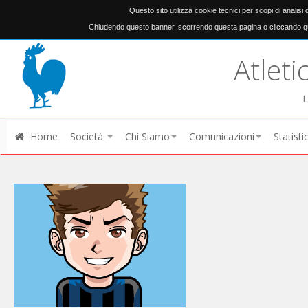
Questo sito utilizza cookie tecnici per scopi di analisi
Chiudendo questo banner, scorrendo questa pagina o cliccando qu
Atleti
L
Home
Società
Chi Siamo
Comunicazioni
Statisti