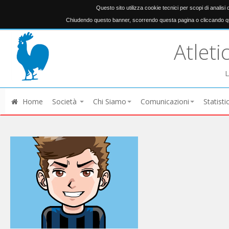
Questo sito utilizza cookie tecnici per scopi di analisi
Chiudendo questo banner, scorrendo questa pagina o cliccando qu
Atleti
L
Home
Società
Chi Siamo
Comunicazioni
Statisti