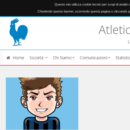
Questo sito utilizza cookie tecnici per scopi di analisi
Chiudendo questo banner, scorrendo questa pagina o cliccando qu
Atleti
L
Home
Società
Chi Siamo
Comunicazioni
Statisti